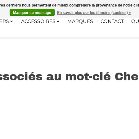
ec le code "4MILKZOO"
. Ces derniers nous permettent de mieux comprendre la provenance de notre clientè
Masquer ce message
En savoir plus sur les témoins (cookies) »
ERS
ACCESSOIRES
MARQUES
CONTACT
OU
ssociés au mot-clé C