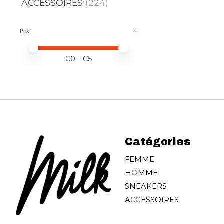
ACCESSOIRES
(224)
Prix
Prix minimum
Price maximum value
€
0
- €
5
Catégories
FEMME
HOMME
SNEAKERS
ACCESSOIRES