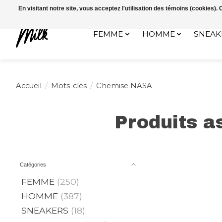
Expédition sous 48h / Livraison gratuite dès 150€ d'achats / -10% av
En visitant notre site, vous acceptez l'utilisation des témoins (cookies)
FEMME
HOMME
SNEAK
Accueil
/
Mots-clés
/
Chemise NASA
Produits a
Catégories
FEMME
(250)
HOMME
(387)
SNEAKERS
(18)