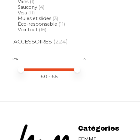
Vans
(1)
Saucony
(4)
Veja
(11)
Mules et slides
(3)
Éco-responsable
(11)
Voir tout
(16)
ACCESSOIRES
(224)
Prix
Prix minimum
Price maximum value
€
0
- €
5
Catégories
FEMME