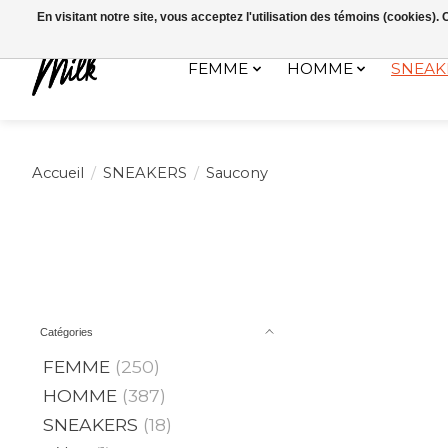
Expédition sous 48h / Livraison gratuite dès 150€ d'achats / -10% av
En visitant notre site, vous acceptez l'utilisation des témoins (cookies)
FEMME
HOMME
SNEAK
Accueil
/
SNEAKERS
/
Saucony
Catégories
FEMME
(250)
HOMME
(387)
SNEAKERS
(18)