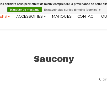
ec le code "4MILKZOO"
. Ces derniers nous permettent de mieux comprendre la provenance de notre clientè
Masquer ce message
En savoir plus sur les témoins (cookies) »
ERS
ACCESSOIRES
MARQUES
CONTACT
OU
Saucony
0 pr