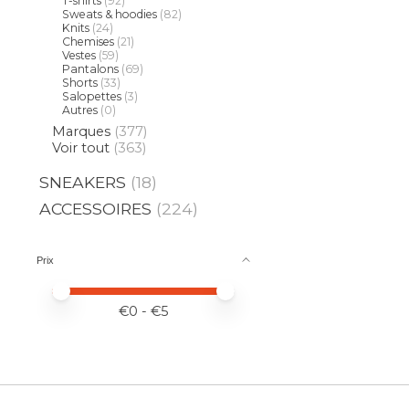
T-shirts
(92)
Sweats & hoodies
(82)
Knits
(24)
Chemises
(21)
Vestes
(59)
Pantalons
(69)
Shorts
(33)
Salopettes
(3)
Autres
(0)
Marques
(377)
Voir tout
(363)
SNEAKERS
(18)
ACCESSOIRES
(224)
Prix
Prix minimum
Price maximum value
€
0
- €
5