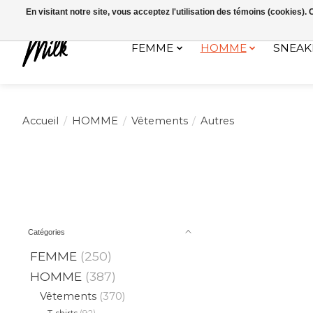
Expédition sous 48h / Livraison gratuite dès 150€ d'achats / -10% av
En visitant notre site, vous acceptez l'utilisation des témoins (cookies)
FEMME
HOMME
SNEAK
Accueil
/
HOMME
/
Vêtements
/
Autres
Catégories
FEMME
(250)
HOMME
(387)
Vêtements
(370)