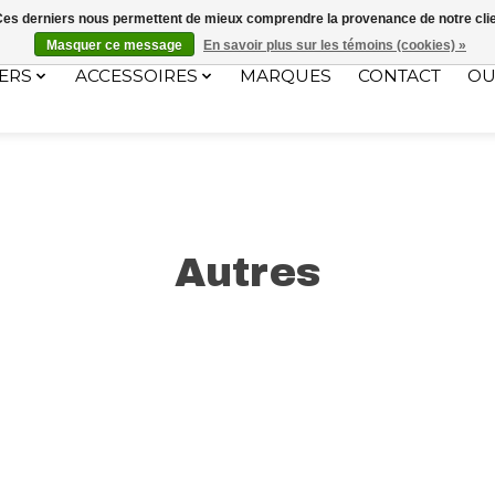
ec le code "4MILKZOO"
. Ces derniers nous permettent de mieux comprendre la provenance de notre clientè
Masquer ce message
En savoir plus sur les témoins (cookies) »
ERS
ACCESSOIRES
MARQUES
CONTACT
OU
Autres