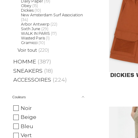
Daily Paper
(19)
Obey
(15)
Dickies
(10)
New Amsterdam Surf Association
(34)
Arbor Antwerp
(22)
Sixth June
(29)
WALK IN PARIS
(17)
Wasted Paris
(1)
Gramicci
(10)
Voir tout
(220)
HOMME
(387)
SNEAKERS
(18)
DICKIES
ACCESSOIRES
(224)
Couleurs
Noir
Beige
Bleu
Vert