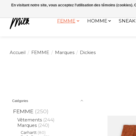
Expédition sous 48h / Livraison gratuite dès 150€ d'achats / -10% av
En visitant notre site, vous acceptez l'utilisation des témoins (cookies)
FEMME
HOMME
SNEAK
Accueil
/
FEMME
/
Marques
/
Dickies
Catégories
FEMME
(250)
Vêtements
(244)
Marques
(240)
Carhartt
(80)