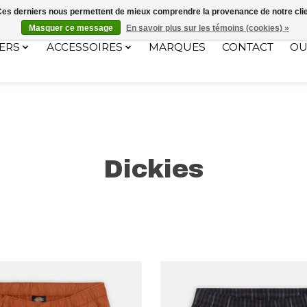
ec le code "4MILKZOO"
. Ces derniers nous permettent de mieux comprendre la provenance de notre clientè
Masquer ce message
En savoir plus sur les témoins (cookies) »
ERS
ACCESSOIRES
MARQUES
CONTACT
OU
Dickies