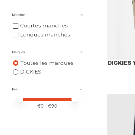
Manches
Courtes manches
Longues manches
Marques
Toutes les marques
DICKIES
DICKIES
Prix
Prix minimum
Price maximum value
€
0
- €
90