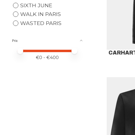
SIXTH JUNE
WALK IN PARIS
WASTED PARIS
Prix
Prix minimum
Price maximum value
CARHART
€
0
- €
400