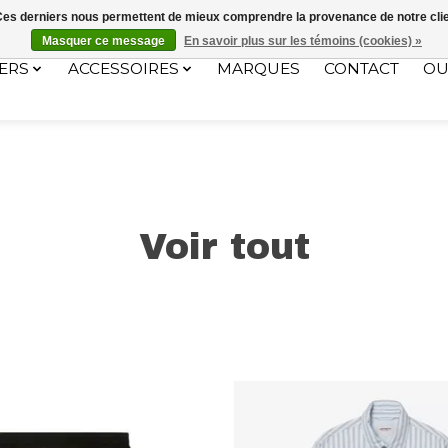
ec le code "4MILKZOO"
. Ces derniers nous permettent de mieux comprendre la provenance de notre clientè
Masquer ce message
En savoir plus sur les témoins (cookies) »
ERS
ACCESSOIRES
MARQUES
CONTACT
OU
Voir tout