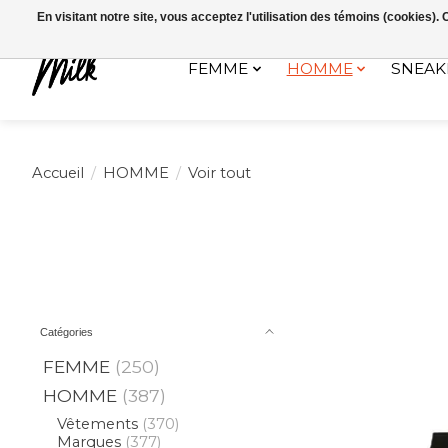
Expédition sous 48h / Livraison gratuite dès 150€ d'achats / -10% av
En visitant notre site, vous acceptez l'utilisation des témoins (cookies)
FEMME
HOMME
SNEAK
Accueil
/
HOMME
/
Voir tout
Catégories
FEMME
(250)
HOMME
(387)
Vêtements
(370)
Marques
(377)