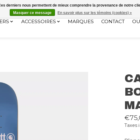
ec le code "4MILKZOO"
. Ces derniers nous permettent de mieux comprendre la provenance de notre clientè
Masquer ce message
En savoir plus sur les témoins (cookies) »
ERS
ACCESSOIRES
MARQUES
CONTACT
OU
C
B
M
€75,
Taxes 