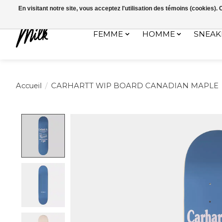
Expédition sous 48h / Livraison gratuite dès 150€ d'achats / -10% av
En visitant notre site, vous acceptez l'utilisation des témoins (cookies)
FEMME
HOMME
SNEAK
Accueil
/
CARHARTT WIP BOARD CANADIAN MAPLE
Product image slideshow Items