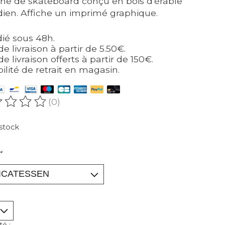
he de skateboard conçu en bois d'érable
ien. Affiche un imprimé graphique.
ié sous 48h.
de livraison à partir de 5.50€.
de livraison offerts à partir de 150€.
bilité de retrait en magasin.
(0)
oduit est évalué à
0
sur 5
stock
*