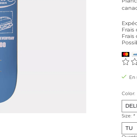
Planc
canad
Expéd
Frais 
Frais 
Possi
Ce pr
En 
Color:
Size:
*