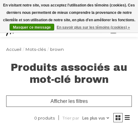
Expédition sous 48h / Livraison gratuite dès 150€ d'achats / -10% avec le code
En visitant notre site, vous acceptez l'utilisation des témoins (cookies). Ces
"4MILKZOO"
derniers nous permettent de mieux comprendre la provenance de notre
clientèle et son utilisation de notre site, en plus d'en améliorer les fonctions.
Masquer ce message
En savoir plus sur les témoins (cookies) »
Liste de souhai
Panier
Accueil
/
Mots-clés
/
brown
Produits associés au
mot-clé brown
Afficher les filtres
Trier par
0 produits
Les plus vus