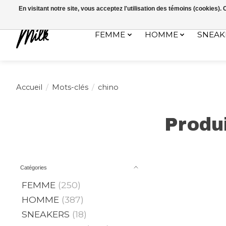
Expédition sous 48h / Livraison gratuite dès 150€ d'achats / -10% av
En visitant notre site, vous acceptez l'utilisation des témoins (cookies)
FEMME
HOMME
SNEAK
Accueil
/
Mots-clés
/
chino
Produi
Catégories
FEMME
(250)
HOMME
(387)
SNEAKERS
(18)