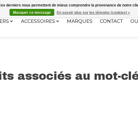
ec le code "4MILKZOO"
. Ces derniers nous permettent de mieux comprendre la provenance de notre clientè
Masquer ce message
En savoir plus sur les témoins (cookies) »
ERS
ACCESSOIRES
MARQUES
CONTACT
OU
ts associés au mot-cl