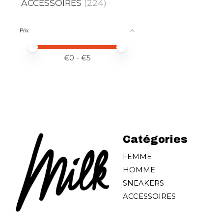
ACCESSOIRES
(224)
Prix
Prix minimum
Price maximum value
€
0
- €
5
Catégories
FEMME
HOMME
SNEAKERS
ACCESSOIRES