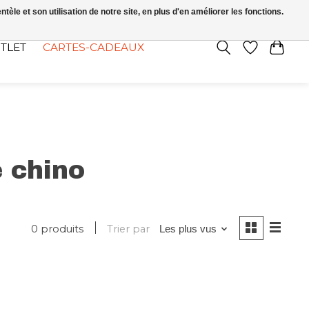
FR
S’INSCRIRE / SE CONNECTER
le et son utilisation de notre site, en plus d'en améliorer les fonctions.
TLET
CARTES-CADEAUX
é chino
0 produits
Trier par
Les plus vus