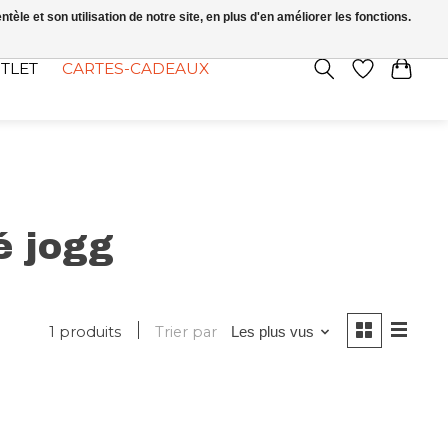
FR
S’INSCRIRE / SE CONNECTER
le et son utilisation de notre site, en plus d'en améliorer les fonctions.
TLET
CARTES-CADEAUX
é jogg
1 produits
Trier par
Les plus vus