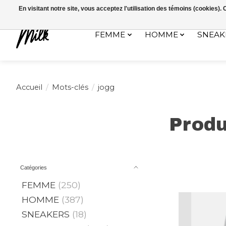
Expédition sous 48h / Livraison gratuite dès 150€ d'achats / -10% av
En visitant notre site, vous acceptez l'utilisation des témoins (cookies)
FEMME
HOMME
SNEAK
Accueil
/
Mots-clés
/
jogg
Produ
Catégories
FEMME
(250)
HOMME
(387)
SNEAKERS
(18)