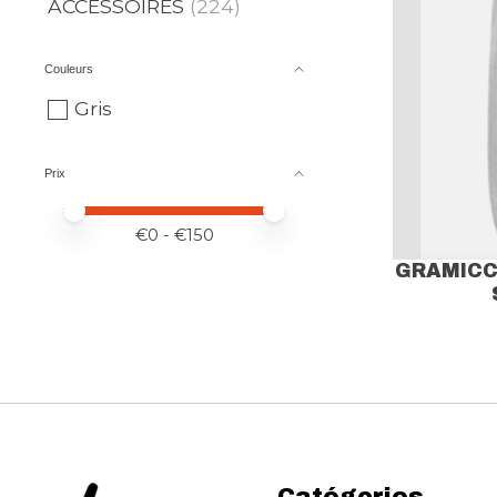
ACCESSOIRES
(224)
Couleurs
Gris
Prix
Prix minimum
Price maximum value
€
0
- €
150
GRAMICC
Catégories