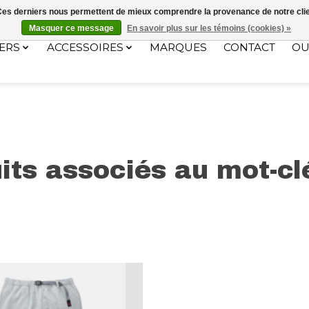
ec le code "4MILKZOO"
. Ces derniers nous permettent de mieux comprendre la provenance de notre clientè
Masquer ce message
En savoir plus sur les témoins (cookies) »
ERS
ACCESSOIRES
MARQUES
CONTACT
OU
its associés au mot-cl