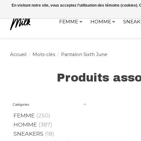
Expédition sous 48h / Livraison gratuite dès 150€ d'achats / -10% av
En visitant notre site, vous acceptez l'utilisation des témoins (cookies)
FEMME
HOMME
SNEAK
Accueil
/
Mots-clés
/
Pantalon Sixth June
Produits asso
Catégories
FEMME
(250)
HOMME
(387)
SNEAKERS
(18)