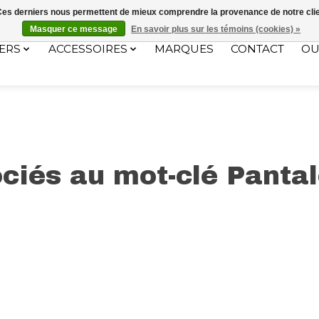
ec le code "4MILKZOO"
. Ces derniers nous permettent de mieux comprendre la provenance de notre clientè
Masquer ce message
En savoir plus sur les témoins (cookies) »
ERS
ACCESSOIRES
MARQUES
CONTACT
OU
ciés au mot-clé Panta