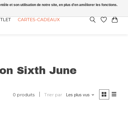
FR
S’INSCRIRE / SE CONNECTER
le et son utilisation de notre site, en plus d'en améliorer les fonctions.
TLET
CARTES-CADEAUX
lon Sixth June
0 produits
Trier par
Les plus vus