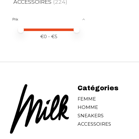
ACCESSOIRES
(224)
Prix
Prix minimum
Price maximum value
€
0
- €
5
Catégories
FEMME
HOMME
SNEAKERS
ACCESSOIRES