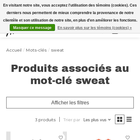
Expédition sous 48h / Livraison gratuite dès 150€ d'achats / -10% avec le code
En visitant notre site, vous acceptez l'utilisation des témoins (cookies). Ces
"4MILKZOO"
derniers nous permettent de mieux comprendre la provenance de notre
clientèle et son utilisation de notre site, en plus d'en améliorer les fonctions.
Masquer ce message
En savoir plus sur les témoins (cookies) »
Liste de souhai
Panier
Accueil
/
Mots-clés
/
sweat
Produits associés au
mot-clé sweat
Afficher les filtres
Trier par
3 produits
Les plus vus