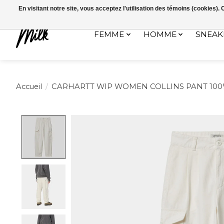
Expédition sous 48h / Livraison gratuite dès 150€ d'achats / -10% av
En visitant notre site, vous acceptez l'utilisation des témoins (cookies)
FEMME
HOMME
SNEAK
Accueil
/
CARHARTT WIP WOMEN COLLINS PANT 10
Product image slideshow Items