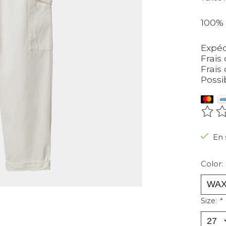
100%
Expéd
Frais 
Frais 
Possi
Ce pr
En 
Color:
Size:
*