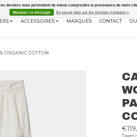
ec le code "4MILKZOO"
. Ces derniers nous permettent de mieux comprendre la provenance de notre clientè
Masquer ce message
En savoir plus sur les témoins (cookies) »
ERS
ACCESSOIRES
MARQUES
CONTACT
OU
0% ORGANIC COTTON
C
W
P
C
€119
Taxes 