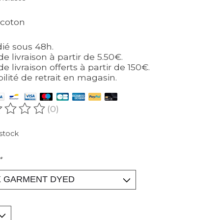
 coton
ié sous 48h.
de livraison à partir de 5.50€.
de livraison offerts à partir de 150€.
bilité de retrait en magasin.
(0)
oduit est évalué à
0
sur 5
stock
*